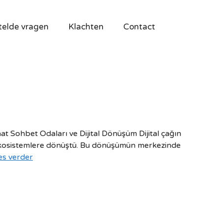
telde vragen
Klachten
Contact
 Sohbet Odaları ve Dijital Dönüşüm Dijital çağın
asa ekosistemlere dönüştü. Bu dönüşümün merkezinde
es verder