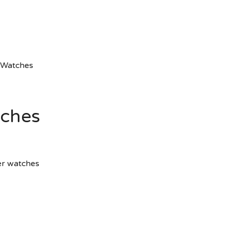
x Watches
tches
er watches