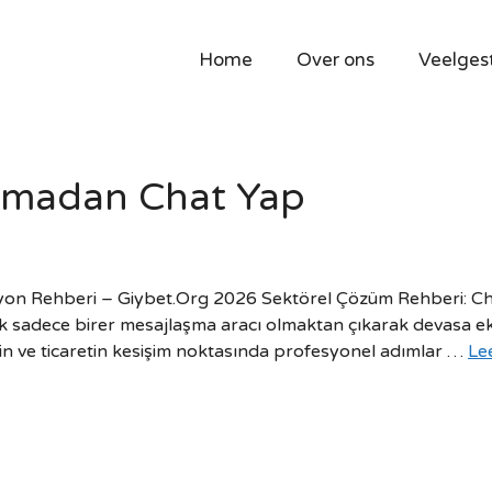
Home
Over ons
Veelges
 Olmadan Chat Yap
yon Rehberi – Giybet.Org 2026 Sektörel Çözüm Rehberi: Chat
ri artık sadece birer mesajlaşma aracı olmaktan çıkarak dev
in ve ticaretin kesişim noktasında profesyonel adımlar …
Le