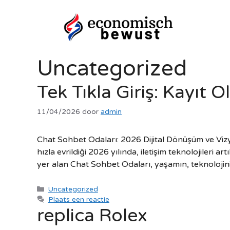
Ga
naar
de
inhoud
Uncategorized
Tek Tıkla Giriş: Kayıt
11/04/2026
door
admin
Chat Sohbet Odaları: 2026 Dijital Dönüşüm ve Viz
hızla evrildiği 2026 yılında, iletişim teknolojile
yer alan Chat Sohbet Odaları, yaşamın, teknolojin
Categorieën
Uncategorized
Plaats een reactie
replica Rolex